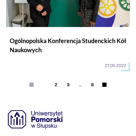
Ogólnopolska Konferencja Studenckich Kół
Naukowych
27.05.2022
1
2
3
...
6
Strona
Strona
Strona
Następna strona