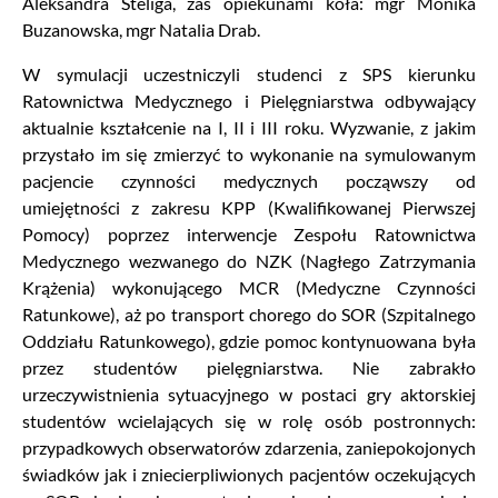
Aleksandra Steliga, zaś opiekunami koła: mgr Monika
Buzanowska, mgr Natalia Drab.
W symulacji uczestniczyli studenci z SPS kierunku
Ratownictwa Medycznego i Pielęgniarstwa odbywający
aktualnie kształcenie na I, II i III roku. Wyzwanie, z jakim
przystało im się zmierzyć to wykonanie na symulowanym
pacjencie czynności medycznych począwszy od
umiejętności z zakresu KPP (Kwalifikowanej Pierwszej
Pomocy) poprzez interwencje Zespołu Ratownictwa
Medycznego wezwanego do NZK (Nagłego Zatrzymania
Krążenia) wykonującego MCR (Medyczne Czynności
Ratunkowe), aż po transport chorego do SOR (Szpitalnego
Oddziału Ratunkowego), gdzie pomoc kontynuowana była
przez studentów pielęgniarstwa. Nie zabrakło
urzeczywistnienia sytuacyjnego w postaci gry aktorskiej
studentów wcielających się w rolę osób postronnych:
przypadkowych obserwatorów zdarzenia, zaniepokojonych
świadków jak i zniecierpliwionych pacjentów oczekujących